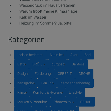
Wasserdruck im Haus verstehen
Warum tropft meine Klimaanlage
Kalk im Wasser
Heizung im Sommer? Ja, bitte!
Kategorien
°celseo berichtet
Aktuelles
Axor
Bad
Bette
BRÖTJE
burgbad
Danfoss
Design
Förderung
GEBERIT
GROHE
hansgrohe
Heizung
Kampagnenbeitrag
Klima
Komfort & Hygiene
Lifestyle
Marken & Produkte
Photovoltaik
REHAU