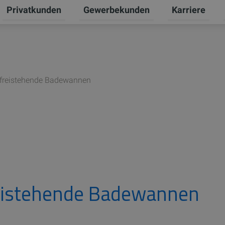
Privatkunden
Gewerbekunden
Karriere
Untermenü für Erneuerbare Energien umschalten
Untermenü für Privatkunden umschal
Untermenü für
U
n freistehende Badewannen
freistehende Badewannen