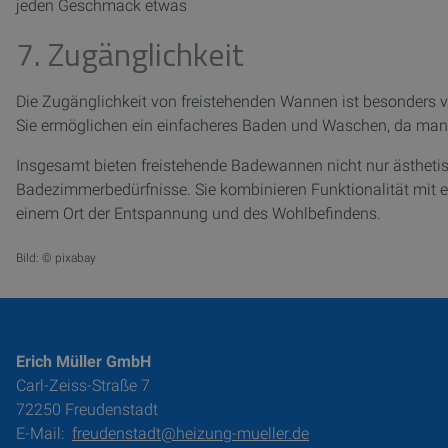
jeden Geschmack etwas
7. Zugänglichkeit
Die Zugänglichkeit von freistehenden Wannen ist besonders vor
Sie ermöglichen ein einfacheres Baden und Waschen, da man
Insgesamt bieten freistehende Badewannen nicht nur ästheti
Badezimmerbedürfnisse. Sie kombinieren Funktionalität mit
einem Ort der Entspannung und des Wohlbefindens.
Bild: © pixabay
Erich Müller GmbH
Carl-Zeiss-Straße 7
72250 Freudenstadt
E-Mail:
freudenstadt@heizung-mueller.de