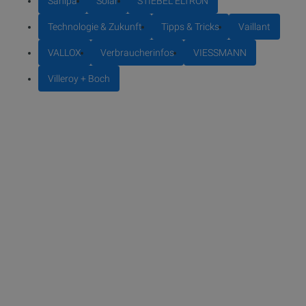
Sanipa
Solar
STIEBEL ELTRON
Technologie & Zukunft
Tipps & Tricks
Vaillant
VALLOX
Verbraucherinfos
VIESSMANN
Villeroy + Boch