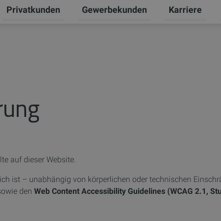
Privatkunden
Gewerbekunden
Karriere
Untermenü für Erneuerbare Energien umschalten
Untermenü für Privatkunden umschal
Untermenü für
U
ärung
alte auf dieser Website.
ich ist – unabhängig von körperlichen oder technischen Einsc
owie den
Web Content Accessibility Guidelines (WCAG 2.1, St