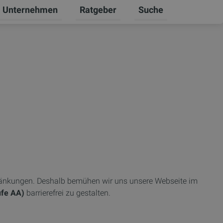
Unternehmen
Ratgeber
Suche
ten
 Gewerbekunden umschalten
ntermenü für Karriere umschalten
Untermenü für Unternehmen umschal
Untermenü für Ratgebe
hränkungen. Deshalb bemühen wir uns unsere Webseite im
ufe AA)
barrierefrei zu gestalten.