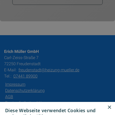
Erich Müller GmbH
Carl-Zeiss-Straße 7
72250 Freudenstadt
E-Mail:
freudenstadt@heizung-mueller.de
Tel.:
07441 89900
Impressum
Datenschutzerklärung
AGB
Barrierefreiheitserklärung
×
Diese Webseite verwendet Cookies und