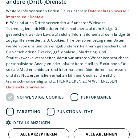
Unsere Bereiche
andere (Dritt-)Dienste
Privatkunden
Weitere Informationen finden Sie in unseren:
Datenschutzhinweise •
Gewerbekunden
Impressum •
Kontakt
Karriere
Wir und auch Dritte verwenden auf unserer Webseite
Technologien, mit Hilfe derer Informationen auf dem Endgerät
Unternehmen
gespeichert werden bzw. auf solche Informationen auf dem Endgerät
Kontakt
zugegriffen werden, z.B. Cookies. Ihre personenbezogenen Daten
werden von uns und den eingebundenen Partnern gespeichert und
für verschiedene Zwecke, ggf. Analyse-, Marketing- und
Statistikzwecke verarbeitet, damit wir unseren Webseitenbesuchern
personalisierte Anzeigen oder Inhalte bereitstellen, Funktionen für
soziale Medien anbieten und Informationen über deren Interessen
und das Nutzerverhalten erhalten können. Cookies, die nicht
technisch-notwendig sind,... HIER KLICKEN ZUM WEITERLESEN
Datenschutzhinweise
NOTWENDIGE COOKIES
PERFORMANCE
TARGETING
FUNKTIONALITÄT
DETAILS ANZEIGEN
ALLE AKZEPTIEREN
ALLE ABLEHNEN