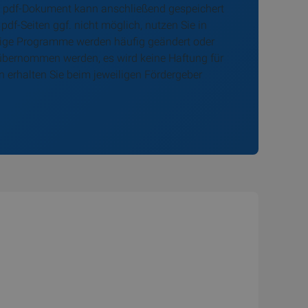
te pdf-Dokument kann anschließend gespeichert
df-Seiten ggf. nicht möglich, nutzen Sie in
Einige Programme werden häufig geändert oder
t übernommen werden, es wird keine Haftung für
 erhalten Sie beim jeweiligen Fördergeber