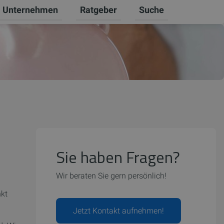
Unternehmen
Ratgeber
Suche
ten
 Gewerbekunden umschalten
ntermenü für Karriere umschalten
Untermenü für Unternehmen umschal
Untermenü für Ratgebe
Sie haben Fragen?
Wir beraten Sie gern persönlich!
nkt
Jetzt Kontakt aufnehmen!