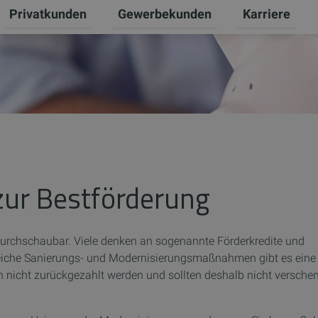
Privatkunden
Gewerbekunden
Karriere
Untermenü für Erneuerbare Energien umschalten
Untermenü für Privatkunden umschal
Untermenü für
U
zur Bestförderung
durchschaubar. Viele denken an sogenannte Förderkredite und
eiche Sanierungs- und Modernisierungsmaßnahmen gibt es eine
nicht zurückgezahlt werden und sollten deshalb nicht versche