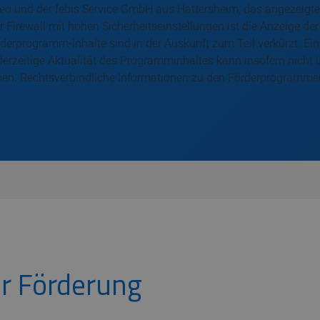
elseo und der febis Service GmbH aus Hattersheim, das angezeig
irewall mit hohen Sicherheitseinstellungen ist die Anzeige der p
örderprogramm-Inhalte sind in der Auskunft zum Teil verkürzt. 
ederzeitige Aktualität des Programminhaltes kann insofern nich
men. Rechtsverbindliche Informationen zu den Förderprogrammen
r Förderung