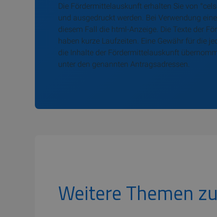
Die Fördermittelauskunft erhalten Sie von °c
und ausgedruckt werden. Bei Verwendung einer F
diesem Fall die html-Anzeige. Die Texte der F
haben kurze Laufzeiten. Eine Gewähr für die j
die Inhalte der Fördermittelauskunft übernom
unter den genannten Antragsadressen.
Weitere Themen zu