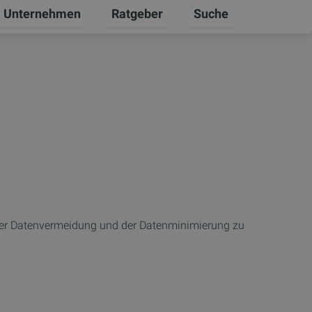
Unternehmen
Ratgeber
Suche
ten
 Gewerbekunden umschalten
ntermenü für Karriere umschalten
Untermenü für Unternehmen umschal
Untermenü für Ratgebe
 der Datenvermeidung und der Datenminimierung zu