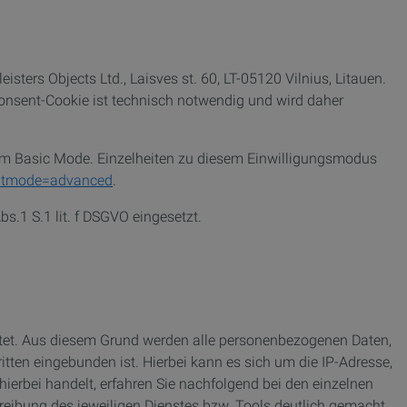
sters Objects Ltd., Laisves st. 60, LT-05120 Vilnius, Litauen.
Consent-Cookie ist technisch notwendig und wird daher
im Basic Mode. Einzelheiten zu diesem Einwilligungsmodus
sentmode=advanced
.
s.1 S.1 lit. f DSGVO eingesetzt.
stet. Aus diesem Grund werden alle personenbezogenen Daten,
ritten eingebunden ist. Hierbei kann es sich um die IP-Adresse,
erbei handelt, erfahren Sie nachfolgend bei den einzelnen
chreibung des jeweiligen Dienstes bzw. Tools deutlich gemacht.