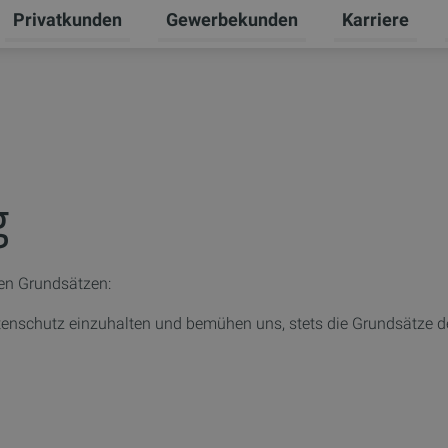
Privatkunden
Gewerbekunden
Karriere
Untermenü für Erneuerbare Energien umschalten
Untermenü für Privatkunden umschal
Untermenü für
U
g
en Grundsätzen:
atenschutz einzuhalten und bemühen uns, stets die Grundsätze