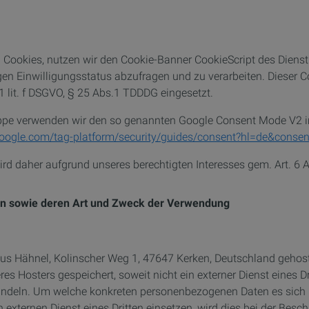
Cookies, nutzen wir den Cookie-Banner CookieScript des Dienstlei
igen Einwilligungsstatus abzufragen und zu verarbeiten. Dieser 
1 lit. f DSGVO, § 25 Abs.1 TDDDG eingesetzt.
uppe verwenden wir den so genannten Google Consent Mode V2 
.google.com/tag-platform/security/guides/consent?hl=de&con
d daher aufgrund unseres berechtigten Interesses gem. Art. 6 Ab
n sowie deren Art und Zweck der Verwendung
olaus Hähnel, Kolinscher Weg 1, 47647 Kerken, Deutschland geho
es Hosters gespeichert, soweit nicht ein externer Dienst eines D
ndeln. Um welche konkreten personenbezogenen Daten es sich hi
n externen Dienst eines Dritten einsetzen, wird dies bei der Bes