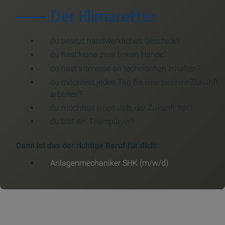
⸺ Der Klimaretter
du besitzt handwerkliches Geschick?
du hast keine zwei linken Hände?
du hast Interesse an technischen Inhalten?
du möchtest jeden Tag für eine bessere Zukunft
arbeiten?
du möchtest einen Job, der Zukunft hat?
du bist ein Teamplayer?
Dann ist das der richtige Beruf für dich:
Anlagenmechaniker SHK (m/w/d)