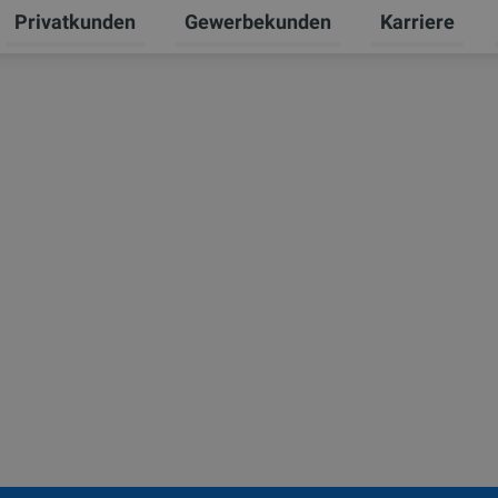
Privatkunden
Gewerbekunden
Karriere
Untermenü für Erneuerbare Energien umschalten
Untermenü für Privatkunden umschal
Untermenü für
U