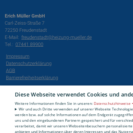
Erich Müller GmbH
Carl-Zeiss-Straße 7
72250 Freudenstadt
E-Mail:
freudenstadt@heizung-mueller.de
Tel.:
07441 89900
Impressum
Datenschutzerklärung
AGB
Barrierefreiheitserklärung
Diese Webseite verwendet Cookies und ander
Weitere Informationen finden Sie in unseren:
Datenschutzhinweise 
Wir und auch Dritte verwenden auf unserer Webseite Technologien
werden bzw. auf solche Informationen auf dem Endgerät zugegriffe
uns und den eingebundenen Partnern gespeichert und für verschiede
verarbeitet, damit wir unseren Webseitenbesuchern personalisierte 
anbieten und Informationen über deren Interessen und das Nutzerve