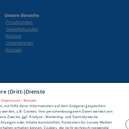
Unsere Bereiche
Privatkunden
Gewerbekunden
Karriere
Unternehmen
Kontakt
e (Dritt-)Dienste
•
Impressum •
Kontakt
, mit Hilfe derer Informationen auf dem Endgerät gespeichert
n werden, z.B. Cookies. Ihre personenbezogenen Daten werden von
ne Zwecke, ggf. Analyse-, Marketing- und Statistikzwecke
Anzeigen oder Inhalte bereitstellen, Funktionen für soziale Medien
rhalten erhalten können. Cookies, die nicht technisch-notwendig