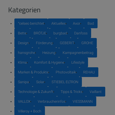
Kategorien
°celseo berichtet
Aktuelles
Axor
Bad
Bette
BRÖTJE
burgbad
Danfoss
Design
Förderung
GEBERIT
GROHE
hansgrohe
Heizung
Kampagnenbeitrag
Klima
Komfort & Hygiene
Lifestyle
Marken & Produkte
Photovoltaik
REHAU
Sanipa
Solar
STIEBEL ELTRON
Technologie & Zukunft
Tipps & Tricks
Vaillant
VALLOX
Verbraucherinfos
VIESSMANN
Villeroy + Boch