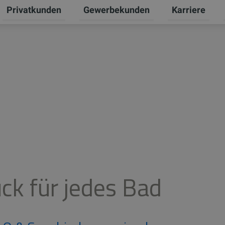
Privatkunden
Gewerbekunden
Karriere
Untermenü für Erneuerbare Energien umschalten
Untermenü für Privatkunden umschal
Untermenü für
U
ck für jedes Bad