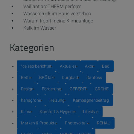
Vaillant aroTHERM perform
Wasserdruck im Haus verstehen
Warum tropft meine Klimaanlage
Kalk im Wasser
Kategorien
°celseo berichtet
Aktuelles
Axor
Bad
Bette
BRÖTJE
burgbad
Danfoss
Design
Förderung
GEBERIT
GROHE
hansgrohe
Heizung
Kampagnenbeitrag
Klima
Komfort & Hygiene
Lifestyle
Marken & Produkte
Photovoltaik
REHAU