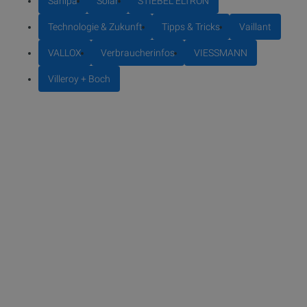
Sanipa
Solar
STIEBEL ELTRON
Technologie & Zukunft
Tipps & Tricks
Vaillant
VALLOX
Verbraucherinfos
VIESSMANN
Villeroy + Boch