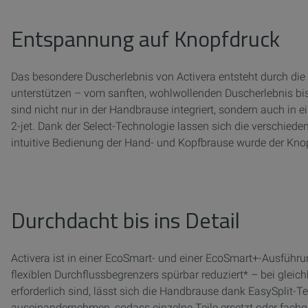
Entspannung auf Knopfdruck
Das besondere Duscherlebnis von Activera entsteht durch die
unterstützen – vom sanften, wohlwollenden Duscherlebnis b
sind nicht nur in der Handbrause integriert, sondern auch in 
2-jet. Dank der Select-Technologie lassen sich die verschied
intuitive Bedienung der Hand- und Kopfbrause wurde der Knopf
Durchdacht bis ins Detail
Activera ist in einer EcoSmart- und einer EcoSmart+-Ausführu
flexiblen Durchflussbegrenzers spürbar reduziert* – bei gle
erforderlich sind, lässt sich die Handbrause dank EasySplit-
auseinandernehmen, sodass einzelne Teile ersetzt oder fachg