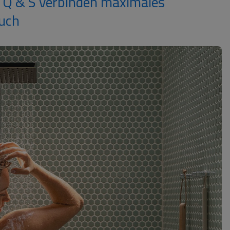
a Q & S verbinden maximales
uch