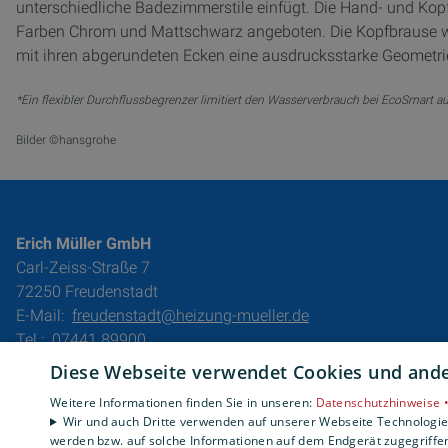
unterschiedliche Badezimmerstile einfügt. Die Hand- und Kop
Farben Chrom und Mattschwarz angeboten. Die Kopfbrause wi
mit ihren abgerundeten Ecken eine ausdrucksstarke Geometri
*Ein flexibler Durchflussbegrenzer limitiert den Wasserverbrauch bei EcoSmart au
Bilder ©hansgrohe
Erich Müller GmbH
Carl-Zeiss-Straße 7
72250 Freudenstadt
E-Mail:
freudenstadt@heizung-mueller.de
Tel.:
07441 89900
Diese Webseite verwendet Cookies und ander
Impressum
Datenschutzerklärung
Weitere Informationen finden Sie in unseren:
Datenschutzhinweise 
Wir und auch Dritte verwenden auf unserer Webseite Technologien
AGB
werden bzw. auf solche Informationen auf dem Endgerät zugegriffe