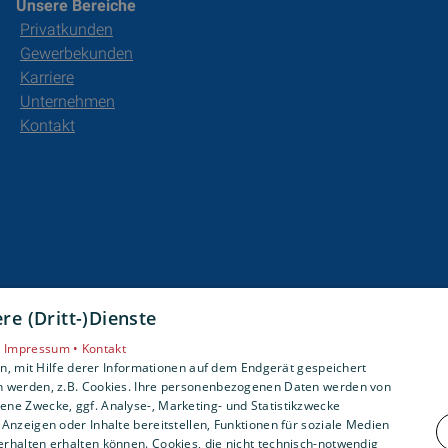
Unsere Bereiche
Privatkunden
Gewerbekunden
Karriere
Unternehmen
Kontakt
e (Dritt-)Dienste
•
Impressum •
Kontakt
, mit Hilfe derer Informationen auf dem Endgerät gespeichert
n werden, z.B. Cookies. Ihre personenbezogenen Daten werden von
ne Zwecke, ggf. Analyse-, Marketing- und Statistikzwecke
Anzeigen oder Inhalte bereitstellen, Funktionen für soziale Medien
rhalten erhalten können. Cookies, die nicht technisch-notwendig