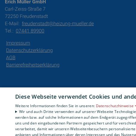
Erich Müller GmbH
Carl-Zeiss-Straße 7
72250 Freudenstadt
E-Mail:
freudenstadt@heizung-mueller.de
Tel.:
07441 89900
Impressum
Datenschutzerklärung
AGB
Barrierefreiheitserklärung
Diese Webseite verwendet Cookies und ander
Weitere Informationen finden Sie in unseren:
Datenschutzhinweise 
Wir und auch Dritte verwenden auf unserer Webseite Technologien
werden bzw. auf solche Informationen auf dem Endgerät zugegriffe
uns und den eingebundenen Partnern gespeichert und für verschiede
verarbeitet, damit wir unseren Webseitenbesuchern personalisierte 
anbieten und Informationen über deren Interessen und das Nutzerve