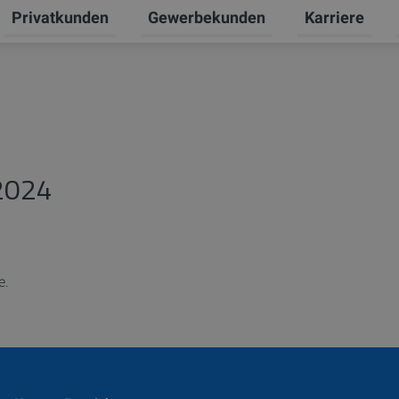
Privatkunden
Gewerbekunden
Karriere
Untermenü für Erneuerbare Energien umschalten
Untermenü für Privatkunden umschal
Untermenü für
U
 2024
e.