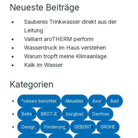
Neueste Beiträge
Sauberes Trinkwasser direkt aus der
Leitung
Vaillant aroTHERM perform
Wasserdruck im Haus verstehen
Warum tropft meine Klimaanlage
Kalk im Wasser
Kategorien
°celseo berichtet
Aktuelles
Axor
Bad
Bette
BRÖTJE
burgbad
Danfoss
Design
Förderung
GEBERIT
GROHE