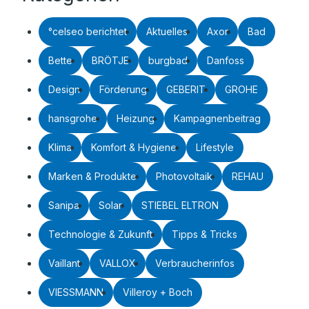
°celseo berichtet
Aktuelles
Axor
Bad
Bette
BRÖTJE
burgbad
Danfoss
Design
Förderung
GEBERIT
GROHE
hansgrohe
Heizung
Kampagnenbeitrag
Klima
Komfort & Hygiene
Lifestyle
Marken & Produkte
Photovoltaik
REHAU
Sanipa
Solar
STIEBEL ELTRON
Technologie & Zukunft
Tipps & Tricks
Vaillant
VALLOX
Verbraucherinfos
VIESSMANN
Villeroy + Boch