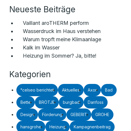
Neueste Beiträge
Vaillant aroTHERM perform
Wasserdruck im Haus verstehen
Warum tropft meine Klimaanlage
Kalk im Wasser
Heizung im Sommer? Ja, bitte!
Kategorien
°celseo berichtet
Aktuelles
Axor
Bad
Bette
BRÖTJE
burgbad
Danfoss
Design
Förderung
GEBERIT
GROHE
hansgrohe
Heizung
Kampagnenbeitrag