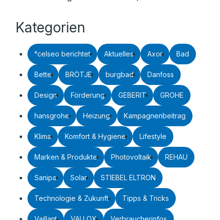
Kategorien
°celseo berichtet
Aktuelles
Axor
Bad
Bette
BRÖTJE
burgbad
Danfoss
Design
Förderung
GEBERIT
GROHE
hansgrohe
Heizung
Kampagnenbeitrag
Klima
Komfort & Hygiene
Lifestyle
Marken & Produkte
Photovoltaik
REHAU
Sanipa
Solar
STIEBEL ELTRON
Technologie & Zukunft
Tipps & Tricks
Vaillant
VALLOX
Verbraucherinfos