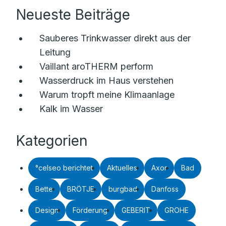
Neueste Beiträge
Sauberes Trinkwasser direkt aus der
Leitung
Vaillant aroTHERM perform
Wasserdruck im Haus verstehen
Warum tropft meine Klimaanlage
Kalk im Wasser
Kategorien
°celseo berichtet
Aktuelles
Axor
Bad
Bette
BRÖTJE
burgbad
Danfoss
Design
Förderung
GEBERIT
GROHE