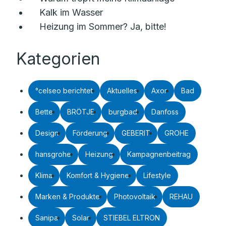
Kalk im Wasser
Heizung im Sommer? Ja, bitte!
Kategorien
°celseo berichtet
Aktuelles
Axor
Bad
Bette
BRÖTJE
burgbad
Danfoss
Design
Förderung
GEBERIT
GROHE
hansgrohe
Heizung
Kampagnenbeitrag
Klima
Komfort & Hygiene
Lifestyle
Marken & Produkte
Photovoltaik
REHAU
Sanipa
Solar
STIEBEL ELTRON