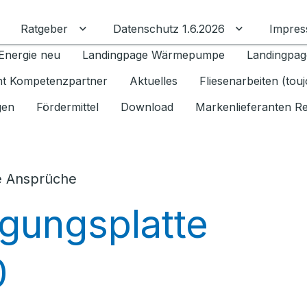
Ratgeber
Datenschutz 1.6.2026
Impre
Untermenü für Ratgeber umschalten
Untermenü f
Energie neu
Landingpage Wärmepumpe
Landingpag
ant Kompetenzpartner
Aktuelles
Fliesenarbeiten (tou
gen
Fördermittel
Download
Markenlieferanten R
e Ansprüche
gungsplatte
0