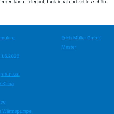
rden kann – elegant, funktional und zeitlos schön.
rmulare
Erich Müller GmbH
Master
 1.6.2026
ruß hissu
 Klima
neu
e Wärmepumpe