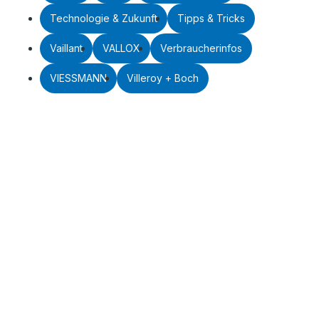
Technologie & Zukunft
Tipps & Tricks
Vaillant
VALLOX
Verbraucherinfos
VIESSMANN
Villeroy + Boch