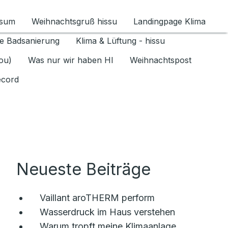
ssum
Weihnachtsgruß hissu
Landingpage Klima
ür Datenschutz 1.6.2026 umschalten
e Badsanierung
Klima & Lüftung - hissu
jou)
Was nur wir haben HI
Weihnachtspost
ecord
Neueste Beiträge
Vaillant aroTHERM perform
Wasserdruck im Haus verstehen
Warum tropft meine Klimaanlage