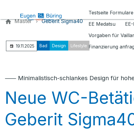
Kontaktieren Sie uns
Testseite Formulare
Master
Geberit Sigma40
EE Medatsu
EE-
Vorgaben für Vaill
Bad
Design
Lifestyle
19.11.2025
Finanzierung anfra
⸺ Minimalistisch-schlankes Design für hoh
Neue WC-Betäti
Geberit Sigma4