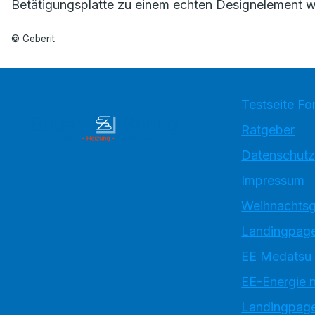
Betätigungsplatte zu einem echten Designelement we
© Geberit
Testseite Fo
Ratgeber
Datenschutz
Impressum
Weihnachtsg
Landingpage
EE Medatsu
EE-Energie 
Landingpag