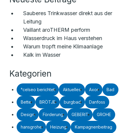
Sauberes Trinkwasser direkt aus der
Leitung
Vaillant aroTHERM perform
Wasserdruck im Haus verstehen
Warum tropft meine Klimaanlage
Kalk im Wasser
Kategorien
°celseo berichtet
Aktuelles
Axor
Bad
Bette
BRÖTJE
burgbad
Danfoss
Design
Förderung
GEBERIT
GROHE
hansgrohe
Heizung
Kampagnenbeitrag