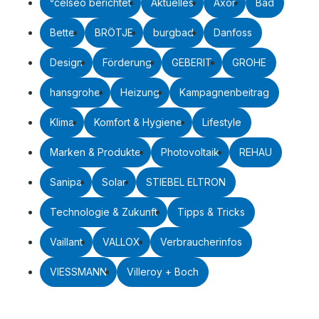
°celseo berichtet
Aktuelles
Axor
Bad
Bette
BRÖTJE
burgbad
Danfoss
Design
Förderung
GEBERIT
GROHE
hansgrohe
Heizung
Kampagnenbeitrag
Klima
Komfort & Hygiene
Lifestyle
Marken & Produkte
Photovoltaik
REHAU
Sanipa
Solar
STIEBEL ELTRON
Technologie & Zukunft
Tipps & Tricks
Vaillant
VALLOX
Verbraucherinfos
VIESSMANN
Villeroy + Boch